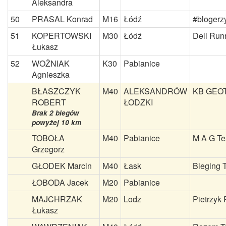
Aleksandra
50
PRASAL Konrad
M16
Łódź
#blogerz
51
KOPERTOWSKI
M30
Łódź
Dell Run
Łukasz
52
WOŻNIAK
K30
Pabianice
Agnieszka
BŁASZCZYK
M40
ALEKSANDRÓW
KB GEO
ROBERT
ŁODZKI
Brak 2 biegów
powyżej 10 km
TOBOŁA
M40
Pabianice
M A G T
Grzegorz
GŁODEK Marcin
M40
Łask
Bieging 
ŁOBODA Jacek
M20
Pabianice
MAJCHRZAK
M20
Lodz
Pietrzyk
Łukasz