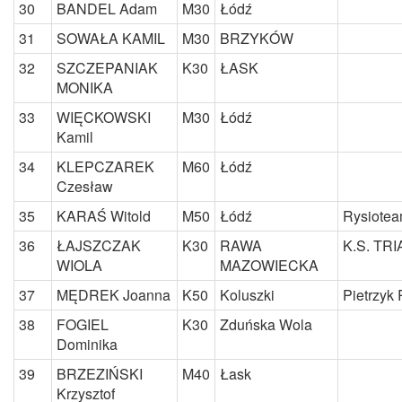
30
BANDEL Adam
M30
Łódź
31
SOWAŁA KAMIL
M30
BRZYKÓW
32
SZCZEPANIAK
K30
ŁASK
MONIKA
33
WIĘCKOWSKI
M30
Łódź
Kamil
34
KLEPCZAREK
M60
Łódź
Czesław
35
KARAŚ Witold
M50
Łódź
Rysiote
36
ŁAJSZCZAK
K30
RAWA
K.S. TR
WIOLA
MAZOWIECKA
37
MĘDREK Joanna
K50
Koluszki
Pietrzyk
38
FOGIEL
K30
Zduńska Wola
Dominika
39
BRZEZIŃSKI
M40
Łask
Krzysztof