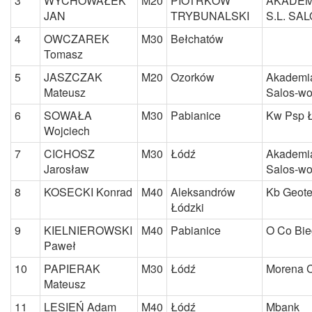
3
WYCHOWAŁEK
M20
PIOTRKÓW
AKADEM
JAN
TRYBUNALSKI
S.L. S
4
OWCZAREK
M30
Bełchatów
Tomasz
5
JASZCZAK
M20
Ozorków
Akademia
Mateusz
Salos-w
6
SOWAŁA
M30
Pabianice
Kw Psp 
Wojciech
7
CICHOSZ
M30
Łódź
Akademia
Jarosław
Salos-w
8
KOSECKI Konrad
M40
Aleksandrów
Kb Geote
Łódzki
9
KIELNIEROWSKI
M40
Pabianice
O Co Bi
Paweł
10
PAPIERAK
M30
Łódź
Morena 
Mateusz
11
LESIEŃ Adam
M40
Łódź
Mbank