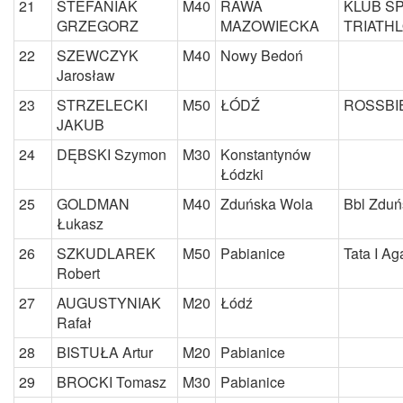
21
STEFANIAK
M40
RAWA
KLUB S
GRZEGORZ
MAZOWIECKA
TRIATH
22
SZEWCZYK
M40
Nowy Bedoń
Jarosław
23
STRZELECKI
M50
ŁÓDŹ
ROSSBI
JAKUB
24
DĘBSKI Szymon
M30
Konstantynów
Łódzki
25
GOLDMAN
M40
Zduńska Wola
Bbl Zduń
Łukasz
26
SZKUDLAREK
M50
Pabianice
Tata I Ag
Robert
27
AUGUSTYNIAK
M20
Łódź
Rafał
28
BISTUŁA Artur
M20
Pabianice
29
BROCKI Tomasz
M30
Pabianice