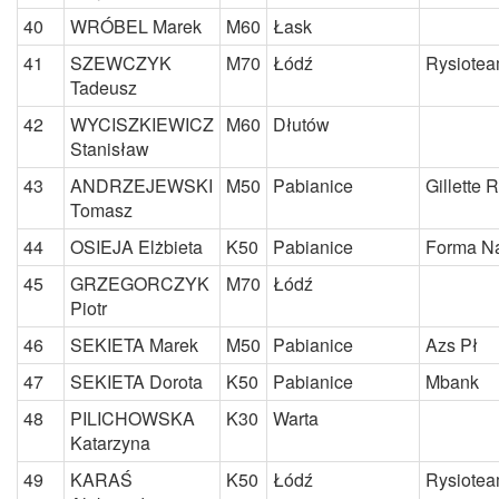
40
WRÓBEL Marek
M60
Łask
41
SZEWCZYK
M70
Łódź
Rysiote
Tadeusz
42
WYCISZKIEWICZ
M60
Dłutów
Stanisław
43
ANDRZEJEWSKI
M50
Pabianice
Gillette 
Tomasz
44
OSIEJA Elżbieta
K50
Pabianice
Forma Na
45
GRZEGORCZYK
M70
Łódź
Piotr
46
SEKIETA Marek
M50
Pabianice
Azs Pł
47
SEKIETA Dorota
K50
Pabianice
Mbank
48
PILICHOWSKA
K30
Warta
Katarzyna
49
KARAŚ
K50
Łódź
Rysiote