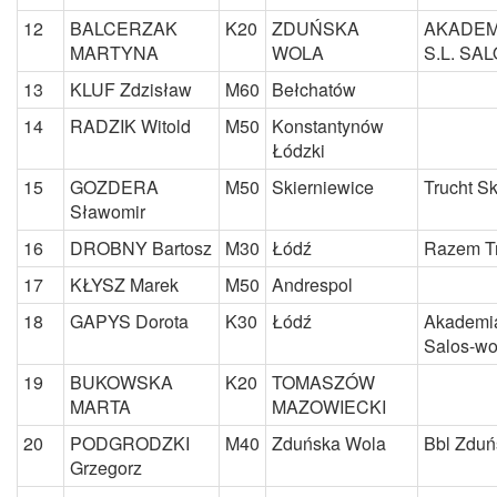
12
BALCERZAK
K20
ZDUŃSKA
AKADEM
MARTYNA
WOLA
S.L. S
13
KLUF Zdzisław
M60
Bełchatów
14
RADZIK Witold
M50
Konstantynów
Łódzki
15
GOZDERA
M50
Skierniewice
Trucht S
Sławomir
16
DROBNY Bartosz
M30
Łódź
Razem Tr
17
KŁYSZ Marek
M50
Andrespol
18
GAPYS Dorota
K30
Łódź
Akademia
Salos-w
19
BUKOWSKA
K20
TOMASZÓW
MARTA
MAZOWIECKI
20
PODGRODZKI
M40
Zduńska Wola
Bbl Zduń
Grzegorz