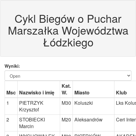
Cykl Biegów o Puchar
Marszałka Województwa
Łódzkiego
Wyniki:
Kat.
Msc
Nazwisko i imię
W.
Miasto
Klub
1
PIETRZYK
M30
Koluszki
Lks Kolu
Krzysztof
2
STOBIECKI
M20
Aleksandrów
Ceri Inte
Marcin