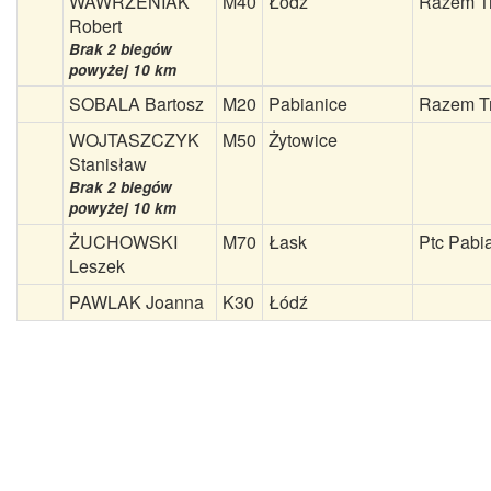
WAWRZENIAK
M40
Łódź
Razem Tr
Robert
Brak 2 biegów
powyżej 10 km
SOBALA Bartosz
M20
Pabianice
Razem Tr
WOJTASZCZYK
M50
Żytowice
Stanisław
Brak 2 biegów
powyżej 10 km
ŻUCHOWSKI
M70
Łask
Ptc Pabi
Leszek
PAWLAK Joanna
K30
Łódź