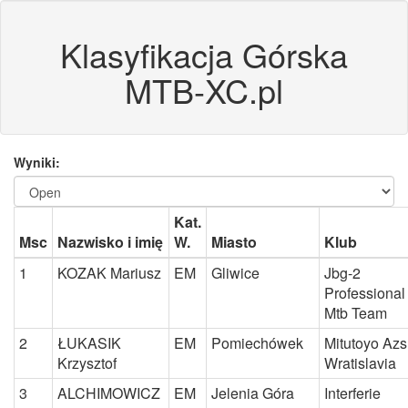
Klasyfikacja Górska
MTB-XC.pl
Wyniki:
Kat.
Msc
Nazwisko i imię
W.
Miasto
Klub
1
KOZAK Mariusz
EM
Gliwice
Jbg-2
Professional
Mtb Team
2
ŁUKASIK
EM
Pomiechówek
Mitutoyo Azs
Krzysztof
Wratislavia
3
ALCHIMOWICZ
EM
Jelenia Góra
Interferie