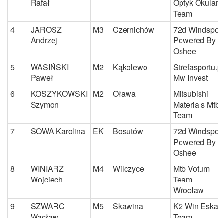
Rafał
Optyk Okular
Team
4
JAROSZ
M3
Czernichów
72d Windspo
Andrzej
Powered By
Oshee
5
WASIŃSKI
M2
Kąkolewo
Strefasportu.
Paweł
Mw Invest
6
KOSZYKOWSKI
M2
Oława
Mitsubishi
Szymon
Materials Mt
Team
7
SOWA Karolina
EK
Bosutów
72d Windspo
Powered By
Oshee
8
WINIARZ
M4
Wilczyce
Mtb Votum
Wojciech
Team
Wrocław
9
SZWARC
M5
Skawina
K2 Win Eska
Wacław
Team