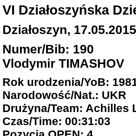
VI Działoszyńska Dzi
Działoszyn, 17.05.2015 
Numer/Bib: 190
Vlodymir TIMASHOV
Rok urodzenia/YoB: 198
Narodowość/Nat.: UKR
Drużyna/Team: Achilles
Czas/Time: 00:31:03
Pozycja OPEN: 4