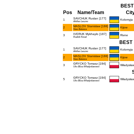
BEST
Pos
Name/Team
Cit
SAVCHUK Ruslan [177]
1
Kolomyja
Ahilles Leszno
MASLOV Stanislaw [188]
2
Kijow
New Balance
IVERUK Mykhaylo [187]
3
Rivne
Rudnik Kovel
BEST 
SAVCHUK Ruslan [177]
1
Kolomyja
Ahilles Leszno
MASLOV Stanislaw [188]
2
Kijow
New Balance
GRYCKO Tomasz [194]
3
Władysła
Uks Bliza Władysławowo
GRYCKO Tomasz [194]
5
Władysła
Uks Bliza Władysławowo