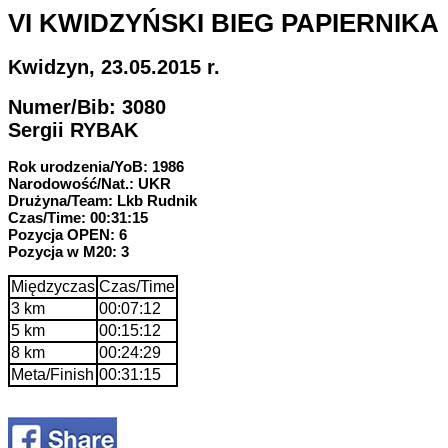
VI KWIDZYŃSKI BIEG PAPIERNIKA
Kwidzyn, 23.05.2015 r.
Numer/Bib: 3080
Sergii RYBAK
Rok urodzenia/YoB: 1986
Narodowość/Nat.: UKR
Drużyna/Team: Lkb Rudnik
Czas/Time: 00:31:15
Pozycja OPEN: 6
Pozycja w M20: 3
Międzyczas
Czas/Time
3 km
00:07:12
5 km
00:15:12
8 km
00:24:29
Meta/Finish
00:31:15