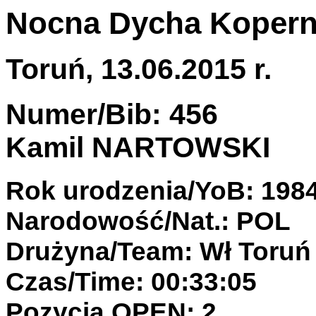
Nocna Dycha Kopern
Toruń, 13.06.2015 r.
Numer/Bib: 456
Kamil NARTOWSKI
Rok urodzenia/YoB: 198
Narodowość/Nat.: POL
Drużyna/Team: Wł Toruń
Czas/Time: 00:33:05
Pozycja OPEN: 2