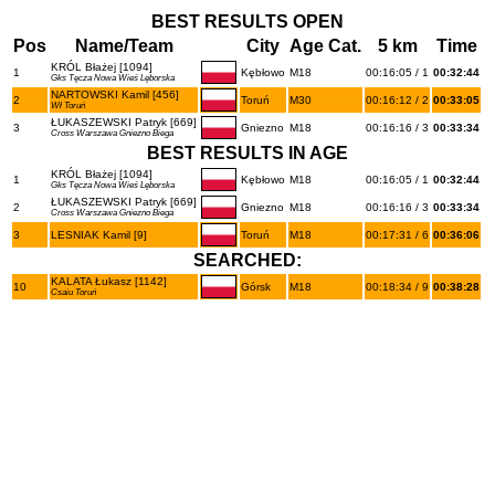
BEST RESULTS OPEN
Pos
Name/Team
City
Age Cat.
5 km
Time
KRÓL Błażej [1094]
1
Kębłowo
M18
00:16:05 / 1
00:32:44
Gks Tęcza Nowa Wieś Lęborska
NARTOWSKI Kamil [456]
2
Toruń
M30
00:16:12 / 2
00:33:05
Wł Toruń
ŁUKASZEWSKI Patryk [669]
3
Gniezno
M18
00:16:16 / 3
00:33:34
Cross Warszawa Gniezno Biega
BEST RESULTS IN AGE
KRÓL Błażej [1094]
1
Kębłowo
M18
00:16:05 / 1
00:32:44
Gks Tęcza Nowa Wieś Lęborska
ŁUKASZEWSKI Patryk [669]
2
Gniezno
M18
00:16:16 / 3
00:33:34
Cross Warszawa Gniezno Biega
3
LESNIAK Kamil [9]
Toruń
M18
00:17:31 / 6
00:36:06
SEARCHED:
KALATA Łukasz [1142]
10
Górsk
M18
00:18:34 / 9
00:38:28
Csaiu Toruń