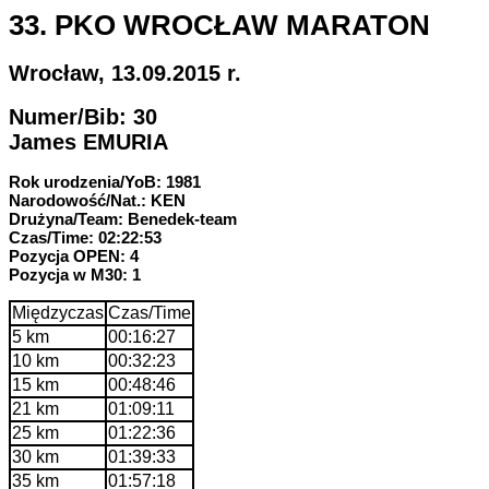
33. PKO WROCŁAW MARATON
Wrocław, 13.09.2015 r.
Numer/Bib: 30
James EMURIA
Rok urodzenia/YoB: 1981
Narodowość/Nat.: KEN
Drużyna/Team: Benedek-team
Czas/Time: 02:22:53
Pozycja OPEN: 4
Pozycja w M30: 1
Międzyczas
Czas/Time
5 km
00:16:27
10 km
00:32:23
15 km
00:48:46
21 km
01:09:11
25 km
01:22:36
30 km
01:39:33
35 km
01:57:18