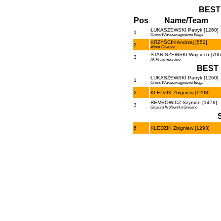
BEST
Pos
Name/Team
ŁUKASZEWSKI Patryk [1260]
1
Cross Warszawagniezno Biega
KRZYŚCIN Andrzej [552]
2
Altom Gniezno
STANISZEWSKI Wojciech [706
3
Ak Przeźmierowo
BEST 
ŁUKASZEWSKI Patryk [1260]
1
Cross Warszawagniezno Biega
2
KLEDZIK Zbigniew [1293]
REMBOWICZ Szymon [1478]
3
Glazura Królewska Gniezno
6
KLEDZIK Zbigniew [1293]