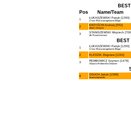
BEST
Pos
Name/Team
ŁUKASZEWSKI Patryk [1260]
1
Cross Warszawagniezno Biega
KRZYŚCIN Andrzej [552]
2
Altom Gniezno
STANISZEWSKI Wojciech [706
3
Ak Przeźmierowo
BEST 
ŁUKASZEWSKI Patryk [1260]
1
Cross Warszawagniezno Biega
2
KLEDZIK Zbigniew [1293]
REMBOWICZ Szymon [1478]
3
Glazura Królewska Gniezno
OSUCH Jakub [1588]
8
#zawszepozloto