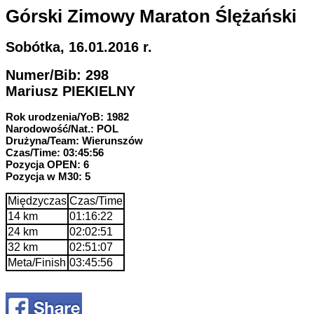
Górski Zimowy Maraton Ślężański
Sobótka, 16.01.2016 r.
Numer/Bib: 298
Mariusz PIEKIELNY
Rok urodzenia/YoB: 1982
Narodowość/Nat.: POL
Drużyna/Team: Wierunszów
Czas/Time: 03:45:56
Pozycja OPEN: 6
Pozycja w M30: 5
Międzyczas
Czas/Time
14 km
01:16:22
24 km
02:02:51
32 km
02:51:07
Meta/Finish
03:45:56