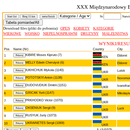
XXX Międzynarodowy Bi
Nr:
Nazwi
Start list
Bieg 15 km
meta/finish
Download files (pliki do pobrania):
OPEN
KOBIETY
KATEGORIE
WIEKOWE
WOJSKO
NIEPELNOSPRAWNI
DRUZYNY
MALZENSTWA
WYNIKI/RESUL
Pos
Name (Nr)
Country
City
KIBIRE Moses Kipruto (7)
1
Eldoret
KEN
MELLY Edwin Cheruiyot (6)
2
Eldoret
KEN
IUKHICHUK Mykola (1140)
3
Lutsk
UKR
POTOTSKYI Anton (1138)
4
Novomo
UKR
DUDOVUDIUK Dmitrii (1151)
5
Ivanofra
UKR
GRICAK Yurii (1147)
6
Mikolayi
UKR
PRKHODKO Victor (1070)
7
UKR
OKSENIUK Sergii (9)
8
Luck
UKR
RUSYUK Juriy (1073)
9
UKR
UKRAINETES Sergii (1069)
10
UKR