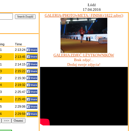
Łódź
17.04.2016
GALERIA (PHOTO)-META / FINISH (1822 zdjęć)
ing
Time
1
2:13:24
GALERIA ZDJĘĆ UŻYTKOWNIKÓW
2
2:13:45
Brak zdjęć...
Dodaj swoje zdjęcia!
1
2:14:15
3
2:15:22
2
2:15:30
4
2:19:32
3
2:25:47
4
2:25:49
5
2:29:06
6
2:29:59
>>>
Ostatni