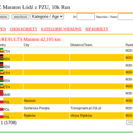
 Maraton Łódź z PZU, 10k Run
Nr:
Nazwisko / Name:
rednim
meta/finish
PEN
10KM KOBIETY
KATEGORIE WIEKOWE
MP KOBIETY
RESULTS Maraton 42,195 km
ntry
City
Distance/Team.
Rank
M20-
ETH
M20-
KEN
M30-
KEN
M20-
ETH
M30-
KEN
M20-
ETH
M30-
MAR
Niestum
M30-
POL
Szklarska Poręba
Trenujznami.pl 21k.pl
M20-
POL
Rębków
Victus Rębków
M20-
POL
1 (1708)
>>