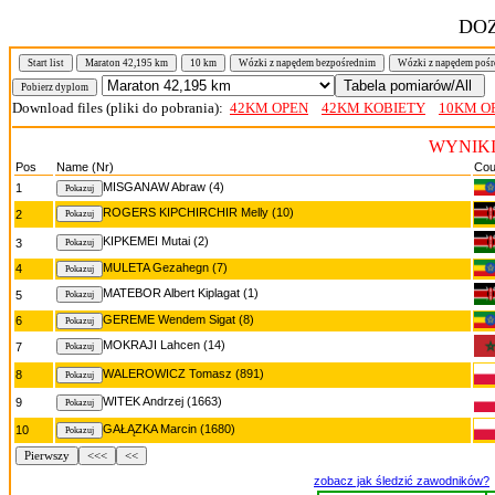
DOZ
Start list
Maraton 42,195 km
10 km
Wózki z napędem bezpośrednim
Wózki z napędem poś
Download files (pliki do pobrania):
42KM OPEN
42KM KOBIETY
10KM O
WYNIKI/
Pos
Name (Nr)
Cou
MISGANAW Abraw (4)
1
ROGERS KIPCHIRCHIR Melly (10)
2
KIPKEMEI Mutai (2)
3
MULETA Gezahegn (7)
4
MATEBOR Albert Kiplagat (1)
5
GEREME Wendem Sigat (8)
6
MOKRAJI Lahcen (14)
7
WALEROWICZ Tomasz (891)
8
WITEK Andrzej (1663)
9
GAŁĄZKA Marcin (1680)
10
Pierwszy
<<<
<<
zobacz jak śledzić zawodników?