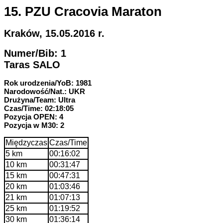
15. PZU Cracovia Maraton
Kraków, 15.05.2016 r.
Numer/Bib: 1
Taras SALO
Rok urodzenia/YoB: 1981
Narodowość/Nat.: UKR
Drużyna/Team: Ultra
Czas/Time: 02:18:05
Pozycja OPEN: 4
Pozycja w M30: 2
Międzyczas
Czas/Time
5 km
00:16:02
10 km
00:31:47
15 km
00:47:31
20 km
01:03:46
21 km
01:07:13
25 km
01:19:52
30 km
01:36:14