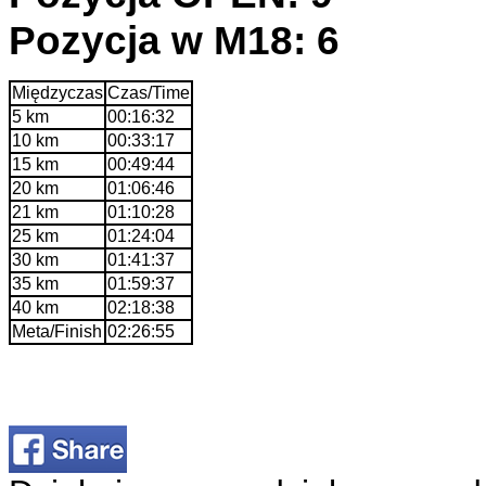
Pozycja w M18: 6
Międzyczas
Czas/Time
5 km
00:16:32
10 km
00:33:17
15 km
00:49:44
20 km
01:06:46
21 km
01:10:28
25 km
01:24:04
30 km
01:41:37
35 km
01:59:37
40 km
02:18:38
Meta/Finish
02:26:55