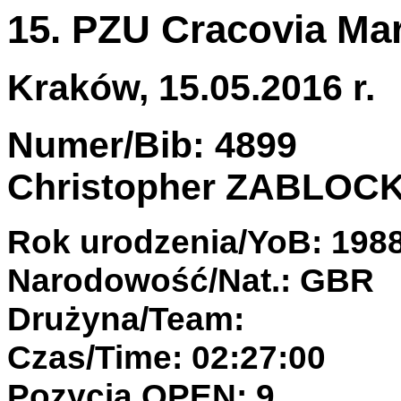
15. PZU Cracovia Ma
Kraków, 15.05.2016 r.
Numer/Bib: 4899
Christopher ZABLOCK
Rok urodzenia/YoB: 198
Narodowość/Nat.: GBR
Drużyna/Team:
Czas/Time: 02:27:00
Pozycja OPEN: 9