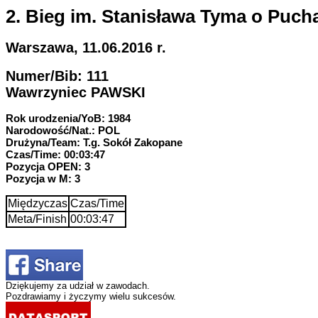
2. Bieg im. Stanisława Tyma o Puch
Warszawa, 11.06.2016 r.
Numer/Bib: 111
Wawrzyniec PAWSKI
Rok urodzenia/YoB: 1984
Narodowość/Nat.: POL
Drużyna/Team: T.g. Sokół Zakopane
Czas/Time: 00:03:47
Pozycja OPEN: 3
Pozycja w M: 3
Międzyczas
Czas/Time
Meta/Finish
00:03:47
Dziękujemy za udział w zawodach.
Pozdrawiamy i życzymy wielu sukcesów.