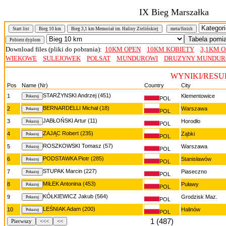
IX Bieg Marszałka
Start list
Bieg 10 km
Bieg 3,1 km Memoriał im. Haliny Zielińskiej
meta/finish
Download files (pliki do pobrania):
10KM OPEN
10KM KOBIETY
3,1KM 
WIEKOWE
SULEJOWEK
POLSAT
MUNDUROWI
DRUZYNY MUNDU
WYNIKI/RESUL
Pos
Name (Nr)
Country
City
STARŻYNSKI Andrzej (451)
1
Klementowice
POL
BERNARDELLI Michał (18)
2
Warszawa
POL
JABŁOŃSKI Artur (11)
3
Horodło
POL
ZAJĄC Robert (235)
4
Ząbki
POL
ROSZKOWSKI Tomasz (57)
5
Warszawa
POL
PODSTAWKA Piotr (285)
6
Stanisławów
POL
STUPAK Marcin (227)
7
Piaseczno
POL
MIŁEK Antonina (453)
8
Puławy
POL
KÓŁKIEWICZ Jakub (564)
9
Grodzisk Maz.
POL
LEŚNIAK Adam (200)
10
Halinów
POL
1 (487)
Pierwszy
<<<
<<