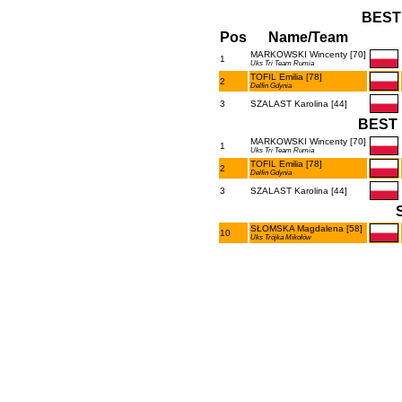
BEST
Pos
Name/Team
MARKOWSKI Wincenty [70]
1
Uks Tri Team Rumia
TOFIL Emilia [78]
2
Delfin Gdynia
3
SZALAST Karolina [44]
BEST 
MARKOWSKI Wincenty [70]
1
Uks Tri Team Rumia
TOFIL Emilia [78]
2
Delfin Gdynia
3
SZALAST Karolina [44]
SŁOMSKA Magdalena [58]
10
Uks Trójka Mikołów