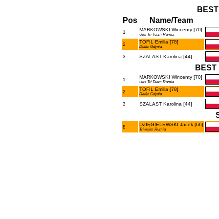
BEST
Pos
Name/Team
MARKOWSKI Wincenty [70]
1
Uks Tri Team Rumia
TOFIL Emilia [78]
2
Delfin Gdynia
3
SZALAST Karolina [44]
BEST 
MARKOWSKI Wincenty [70]
1
Uks Tri Team Rumia
TOFIL Emilia [78]
2
Delfin Gdynia
3
SZALAST Karolina [44]
DZIĘGIELEWSKI Jacek [66]
8
Tri-team Rumia