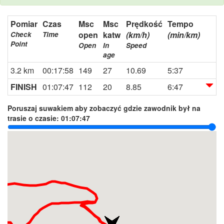
Pomiar
Czas
Msc
Msc
Prędkość
Tempo
open
katw
(km/h)
(min/km)
Check
Time
Point
Open
In
Speed
age
3.2 km
00:17:58
149
27
10.69
5:37
FINISH
01:07:47
112
20
8.85
6:47
Poruszaj suwakiem aby zobaczyć gdzie zawodnik był na
trasie o czasie:
01:07:47