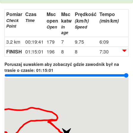
Pomiar
Czas
Msc
Msc
Prędkość
Tempo
open
katw
(km/h)
(min/km)
Check
Time
Point
Open
In
Speed
age
3.2 km
00:19:41
179
7
9.75
6:09
FINISH
01:15:01
196
8
8
7:30
Poruszaj suwakiem aby zobaczyć gdzie zawodnik był na
trasie o czasie:
01:15:01