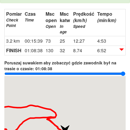
Pomiar
Czas
Msc
Msc
Prędkość
Tempo
open
katw
(km/h)
(min/km)
Check
Time
Point
Open
In
Speed
age
3.2 km
00:15:39
73
25
12.27
4:53
FINISH
01:08:38
130
32
8.74
6:52
Poruszaj suwakiem aby zobaczyć gdzie zawodnik był na
trasie o czasie:
01:08:38