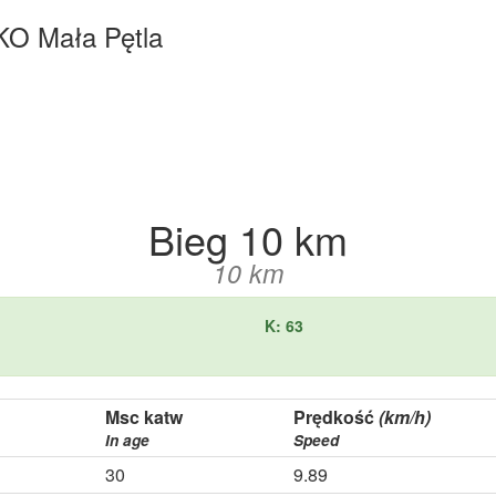
KO Mała Pętla
Bieg 10 km
10 km
K: 63
Msc katw
Prędkość
(km/h)
In age
Speed
30
9.89