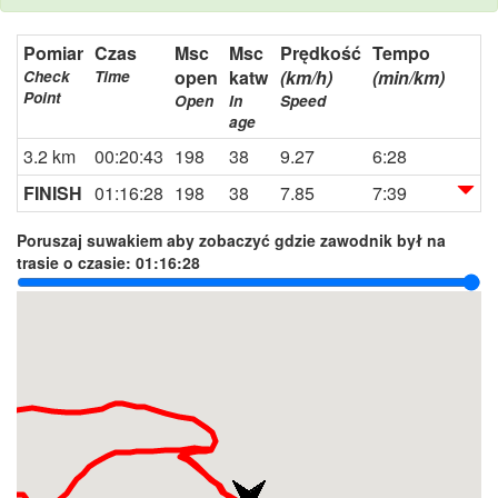
Pomiar
Czas
Msc
Msc
Prędkość
Tempo
open
katw
(km/h)
(min/km)
Check
Time
Point
Open
In
Speed
age
3.2 km
00:20:43
198
38
9.27
6:28
FINISH
01:16:28
198
38
7.85
7:39
Poruszaj suwakiem aby zobaczyć gdzie zawodnik był na
trasie o czasie:
01:16:28