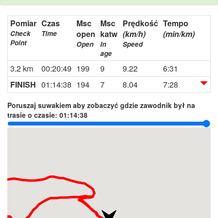
Pomiar
Czas
Msc
Msc
Prędkość
Tempo
open
katw
(km/h)
(min/km)
Check
Time
Point
Open
In
Speed
age
3.2 km
00:20:49
199
9
9.22
6:31
FINISH
01:14:38
194
7
8.04
7:28
Poruszaj suwakiem aby zobaczyć gdzie zawodnik był na
trasie o czasie:
01:14:38