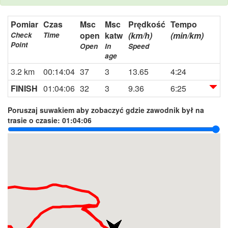
Pomiar
Czas
Msc
Msc
Prędkość
Tempo
open
katw
(km/h)
(min/km)
Check
Time
Point
Open
In
Speed
age
3.2 km
00:14:04
37
3
13.65
4:24
FINISH
01:04:06
32
3
9.36
6:25
Poruszaj suwakiem aby zobaczyć gdzie zawodnik był na
trasie o czasie:
01:04:06