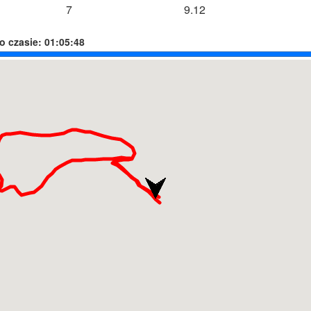
7
9.12
o czasie:
01:05:48