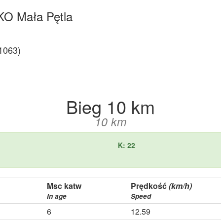
KO Mała Pętla
1063)
Bieg 10 km
10 km
K: 22
Msc katw
Prędkość
(km/h)
In age
Speed
6
12.59