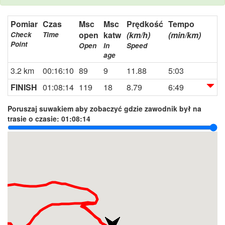
Pomiar
Czas
Msc
Msc
Prędkość
Tempo
open
katw
(km/h)
(min/km)
Check
Time
Point
Open
In
Speed
age
3.2 km
00:16:10
89
9
11.88
5:03
FINISH
01:08:14
119
18
8.79
6:49
Poruszaj suwakiem aby zobaczyć gdzie zawodnik był na
trasie o czasie:
01:08:14