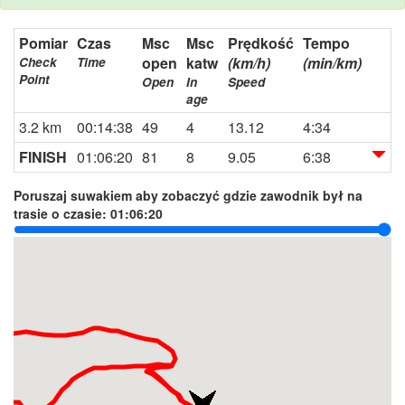
Pomiar
Czas
Msc
Msc
Prędkość
Tempo
open
katw
(km/h)
(min/km)
Check
Time
Point
Open
In
Speed
age
3.2 km
00:14:38
49
4
13.12
4:34
FINISH
01:06:20
81
8
9.05
6:38
Poruszaj suwakiem aby zobaczyć gdzie zawodnik był na
trasie o czasie:
01:06:20