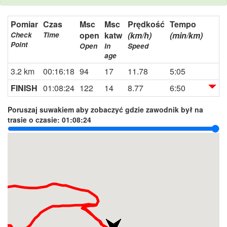
Pomiar
Czas
Msc
Msc
Prędkość
Tempo
open
katw
(km/h)
(min/km)
Check
Time
Point
Open
In
Speed
age
3.2 km
00:16:18
94
17
11.78
5:05
FINISH
01:08:24
122
14
8.77
6:50
Poruszaj suwakiem aby zobaczyć gdzie zawodnik był na
trasie o czasie:
01:08:24