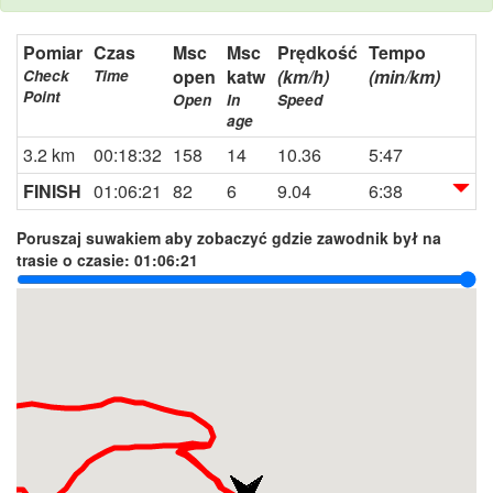
Pomiar
Czas
Msc
Msc
Prędkość
Tempo
open
katw
(km/h)
(min/km)
Check
Time
Point
Open
In
Speed
age
3.2 km
00:18:32
158
14
10.36
5:47
FINISH
01:06:21
82
6
9.04
6:38
Poruszaj suwakiem aby zobaczyć gdzie zawodnik był na
trasie o czasie:
01:06:21