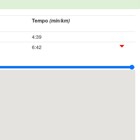
Tempo
(min/km)
4:39
6:42