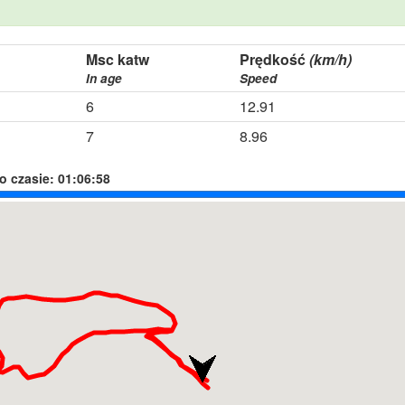
Msc katw
Prędkość
(km/h)
In age
Speed
6
12.91
7
8.96
o czasie:
01:06:58