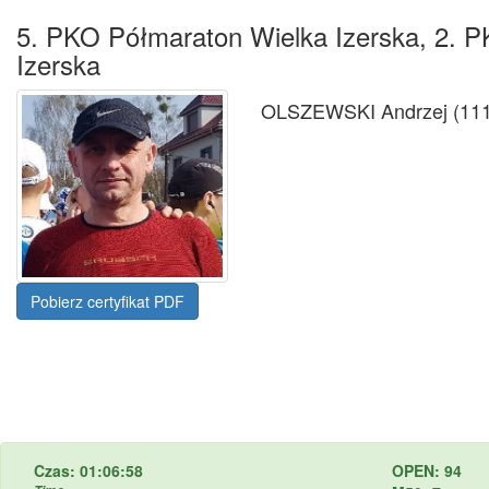
5. PKO Półmaraton Wielka Izerska, 2. P
Izerska
OLSZEWSKI Andrzej (111
Pobierz certyfikat PDF
Czas: 01:06:58
OPEN: 94