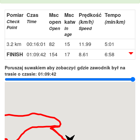
Pomiar
Czas
Msc
Msc
Prędkość
Tempo
open
katw
(km/h)
(min/km)
Check
Time
Point
Open
In
Speed
age
3.2 km
00:16:01
82
15
11.99
5:01
FINISH
01:09:42
154
17
8.61
6:58
Poruszaj suwakiem aby zobaczyć gdzie zawodnik był na
trasie o czasie:
01:09:42