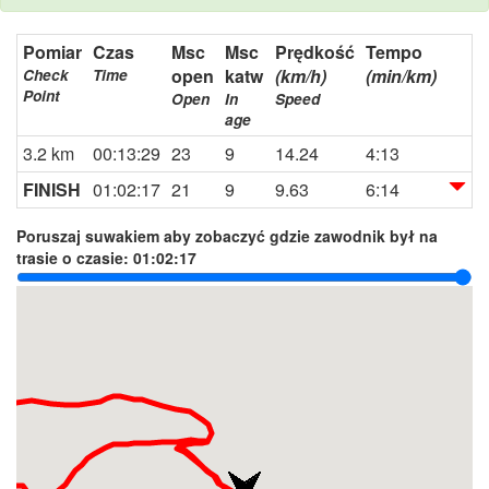
Pomiar
Czas
Msc
Msc
Prędkość
Tempo
open
katw
(km/h)
(min/km)
Check
Time
Point
Open
In
Speed
age
3.2 km
00:13:29
23
9
14.24
4:13
FINISH
01:02:17
21
9
9.63
6:14
Poruszaj suwakiem aby zobaczyć gdzie zawodnik był na
trasie o czasie:
01:02:17