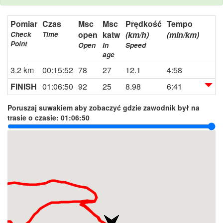
Pomiar
Czas
Msc
Msc
Prędkość
Tempo
open
katw
(km/h)
(min/km)
Check
Time
Point
Open
In
Speed
age
3.2 km
00:15:52
78
27
12.1
4:58
FINISH
01:06:50
92
25
8.98
6:41
Poruszaj suwakiem aby zobaczyć gdzie zawodnik był na
trasie o czasie:
01:06:50