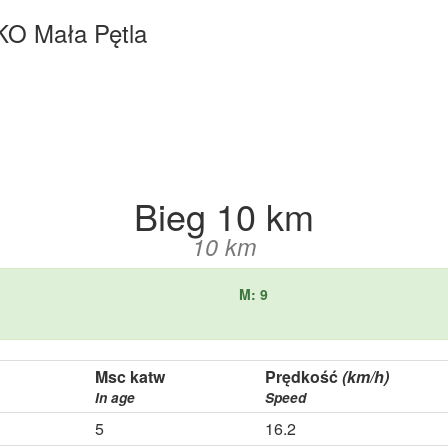
KO Mała Pętla
Bieg 10 km
10 km
M: 9
Msc katw
Prędkość
(km/h)
In age
Speed
5
16.2