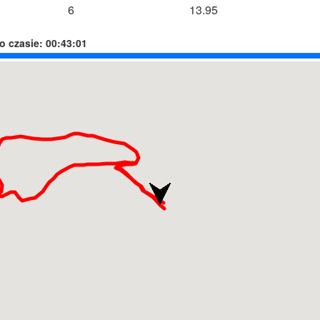
6
13.95
o czasie:
00:43:01