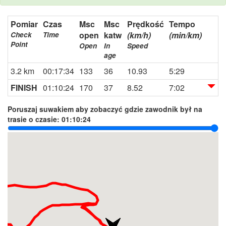
Pomiar
Czas
Msc
Msc
Prędkość
Tempo
open
katw
(km/h)
(min/km)
Check
Time
Point
Open
In
Speed
age
3.2 km
00:17:34
133
36
10.93
5:29
FINISH
01:10:24
170
37
8.52
7:02
Poruszaj suwakiem aby zobaczyć gdzie zawodnik był na
trasie o czasie:
01:10:24