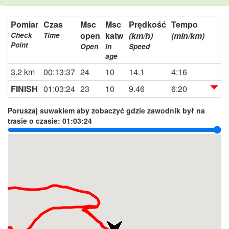
Pomiar
Czas
Msc
Msc
Prędkość
Tempo
open
katw
(km/h)
(min/km)
Check
Time
Point
Open
In
Speed
age
3.2 km
00:13:37
24
10
14.1
4:16
FINISH
01:03:24
23
10
9.46
6:20
Poruszaj suwakiem aby zobaczyć gdzie zawodnik był na
trasie o czasie:
01:03:24