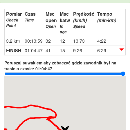
Pomiar
Czas
Msc
Msc
Prędkość
Tempo
open
katw
(km/h)
(min/km)
Check
Time
Point
Open
In
Speed
age
3.2 km
00:13:59
32
12
13.73
4:22
FINISH
01:04:47
41
15
9.26
6:29
Poruszaj suwakiem aby zobaczyć gdzie zawodnik był na
trasie o czasie:
01:04:47