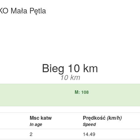
KO Mała Pętla
Bieg 10 km
10 km
M: 108
Msc katw
Prędkość
(km/h)
In age
Speed
2
14.49