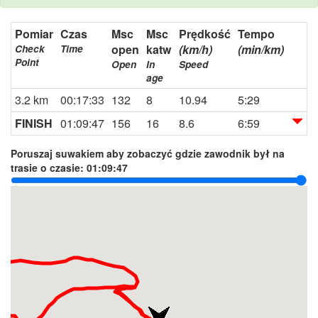
Pomiar
Czas
Msc
Msc
Prędkość
Tempo
open
katw
(km/h)
(min/km)
Check
Time
Point
Open
In
Speed
age
3.2 km
00:17:33
132
8
10.94
5:29
FINISH
01:09:47
156
16
8.6
6:59
Poruszaj suwakiem aby zobaczyć gdzie zawodnik był na
trasie o czasie:
01:09:47