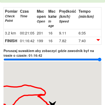
Pomiar
Czas
Msc
Msc
Prędkość
Tempo
open
katw
(km/h)
(min/km)
Check
Time
Point
Open
In
Speed
age
3.2 km
00:21:05
201
16
9.11
6:35
FINISH
01:16:42
199
16
7.82
7:40
Poruszaj suwakiem aby zobaczyć gdzie zawodnik był na
trasie o czasie:
01:16:42