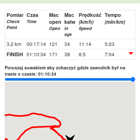
Pomiar
Czas
Msc
Msc
Prędkość
Tempo
open
katw
(km/h)
(min/km)
Check
Time
Point
Open
In
Speed
age
3.2 km
00:17:14
121
34
11.14
5:23
FINISH
01:10:34
171
38
8.5
7:04
Poruszaj suwakiem aby zobaczyć gdzie zawodnik był na
trasie o czasie:
01:10:34