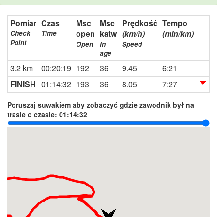
Pomiar
Czas
Msc
Msc
Prędkość
Tempo
open
katw
(km/h)
(min/km)
Check
Time
Point
Open
In
Speed
age
3.2 km
00:20:19
192
36
9.45
6:21
FINISH
01:14:32
193
36
8.05
7:27
Poruszaj suwakiem aby zobaczyć gdzie zawodnik był na
trasie o czasie:
01:14:32