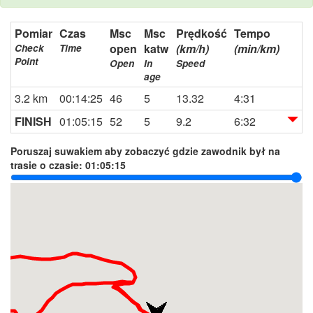
Pomiar
Czas
Msc
Msc
Prędkość
Tempo
open
katw
(km/h)
(min/km)
Check
Time
Point
Open
In
Speed
age
3.2 km
00:14:25
46
5
13.32
4:31
FINISH
01:05:15
52
5
9.2
6:32
Poruszaj suwakiem aby zobaczyć gdzie zawodnik był na
trasie o czasie:
01:05:15