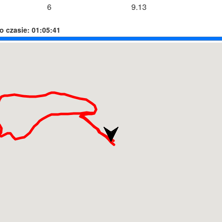
6
9.13
o czasie:
01:05:41