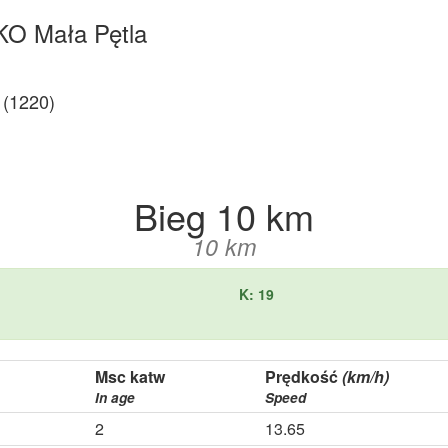
KO Mała Pętla
(1220)
Bieg 10 km
10 km
K: 19
Msc katw
Prędkość
(km/h)
In age
Speed
2
13.65