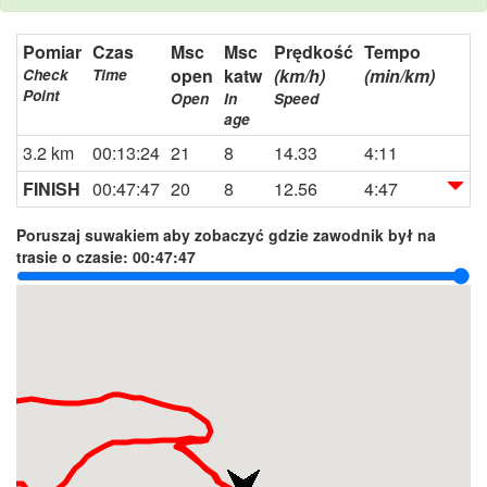
Pomiar
Czas
Msc
Msc
Prędkość
Tempo
open
katw
(km/h)
(min/km)
Check
Time
Point
Open
In
Speed
age
3.2 km
00:13:24
21
8
14.33
4:11
FINISH
00:47:47
20
8
12.56
4:47
Poruszaj suwakiem aby zobaczyć gdzie zawodnik był na
trasie o czasie:
00:47:47