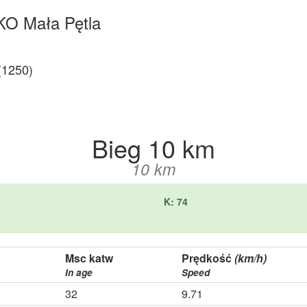
KO Mała Pętla
1250)
Bieg 10 km
10 km
K: 74
Msc katw
Prędkość
(km/h)
In age
Speed
32
9.71