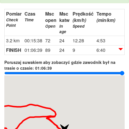
Pomiar
Czas
Msc
Msc
Prędkość
Tempo
open
katw
(km/h)
(min/km)
Check
Time
Point
Open
In
Speed
age
3.2 km
00:15:38
72
24
12.28
4:53
FINISH
01:06:39
89
24
9
6:40
Poruszaj suwakiem aby zobaczyć gdzie zawodnik był na
trasie o czasie:
01:06:39