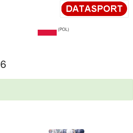
(POL)
06